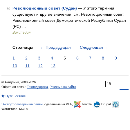
Революционный совет (Судан)
— У этого термина
50
существуют и другие значения, см. Революционный совет.
Революционный совет Демократической Республики Судан
(РС) …
Википедия
Страницы
←
Предыдущая
Следующая
→
1
2
3
4
5
6
7
8
9
10
11
12
13
© Академик, 2000-2026
18+
Обратная связь:
Техподдержка
,
Реклама на сайте
👣 Путешествия
Экспорт словарей на сайты
, сделанные на PHP,
Joomla,
Drupal,
WordPress, MODx.