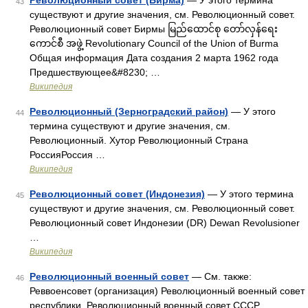
Революционный совет (Бирма)
— У этого термина
43
существуют и другие значения, см. Революционный совет.
Революционный совет Бирмы မြည်ထောင်စု တော်လှန်ရေး
ကောင်စီ အဖွဲ့ Revolutionary Council of the Union of Burma
Общая информация Дата создания 2 марта 1962 года
Предшествующее&#8230; …
Википедия
Революционный (Зерноградский район)
— У этого
44
термина существуют и другие значения, см.
Революционный. Хутор Революционный Страна
РоссияРоссия …
Википедия
Революционный совет (Индонезия)
— У этого термина
45
существуют и другие значения, см. Революционный совет.
Революционный совет Индонезии (DR) Dewan Revolusioner
…
Википедия
Революционный военный совет
— См. также:
46
Реввоенсовет (организация) Революционный военный совет
республики, Революционный военный совет СССР