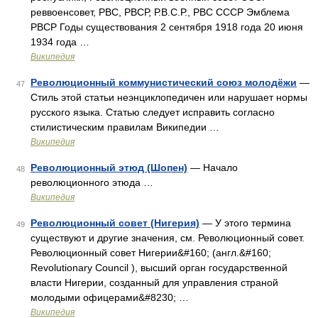
реввоенсовет, РВС, РВСР, Р.В.С.Р., РВС СССР Эмблема
РВСР Годы существования 2 сентября 1918 года 20 июня
1934 года …
Википедия
Революционный коммунистический союз молодёжи
—
47
Стиль этой статьи неэнциклопедичен или нарушает нормы
русского языка. Статью следует исправить согласно
стилистическим правилам Википедии …
Википедия
Революционный этюд (Шопен)
— Начало
48
революционного этюда …
Википедия
Революционный совет (Нигерия)
— У этого термина
49
существуют и другие значения, см. Революционный совет.
Революционный совет Нигерии&#160; (англ.&#160;
Revolutionary Council ), высший орган государственной
власти Нигерии, созданный для управления страной
молодыми офицерами&#8230; …
Википедия